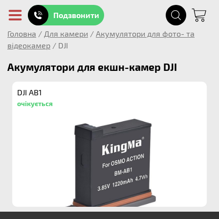
Подзвонити
Головна
/
Для камери
/
Акумулятори для фото- та
відеокамер
/
DJI
Акумулятори для екшн-камер DJI
DJI AB1
очікується