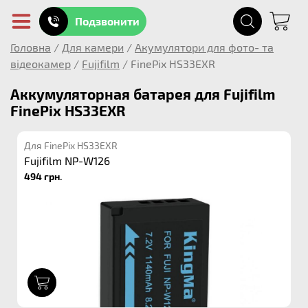
Подзвонити
Головна
/
Для камери
/
Акумулятори для фото- та
відеокамер
/
Fujifilm
/
FinePix HS33EXR
Аккумуляторная батарея для Fujifilm
FinePix HS33EXR
Для FinePix HS33EXR
Fujifilm NP-W126
494 грн.
1