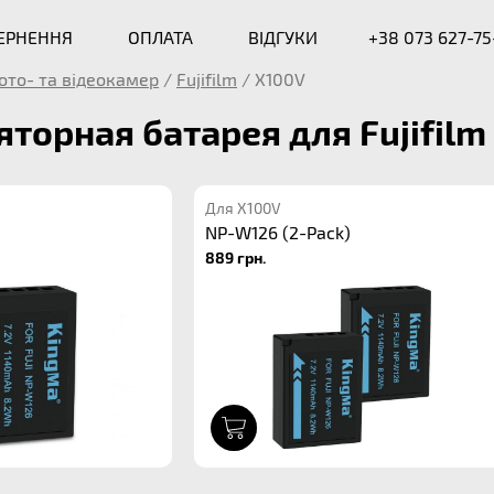
ВЕРНЕННЯ
ОПЛАТА
ВІДГУКИ
+38 073 627-75
ото- та відеокамер
/
Fujifilm
/
X100V
торная батарея для Fujifilm
Для X100V
NP-W126 (2-Pack)
889 грн.
1