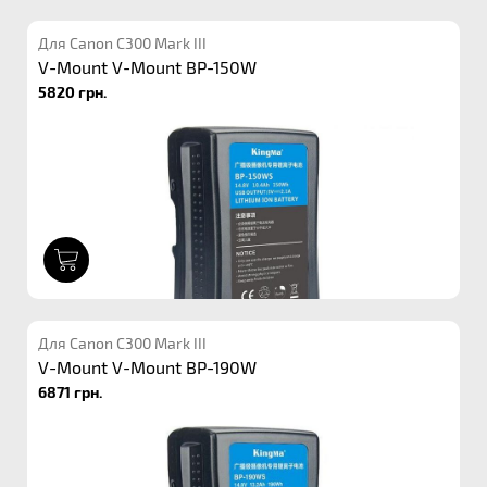
Для Canon C300 Mark III
V-Mount V-Mount BP-150W
5820 грн.
1
Для Canon C300 Mark III
V-Mount V-Mount BP-190W
6871 грн.