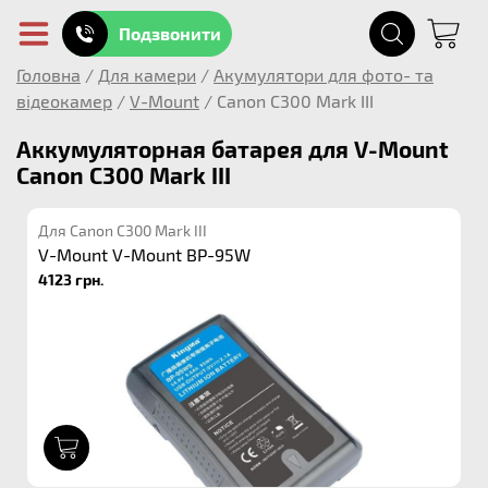
Подзвонити
Головна
/
Для камери
/
Акумулятори для фото- та
відеокамер
/
V-Mount
/
Canon C300 Mark III
Аккумуляторная батарея для V-Mount
Canon C300 Mark III
Для Canon C300 Mark III
V-Mount V-Mount BP-95W
4123 грн.
1