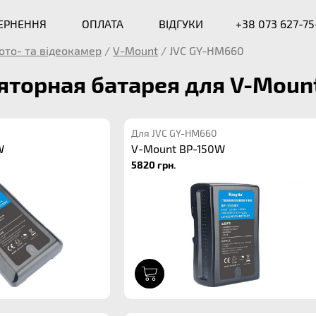
ВЕРНЕННЯ
ОПЛАТА
ВІДГУКИ
+38 073 627-75
ото- та відеокамер
/
V-Mount
/
JVC GY-HM660
торная батарея для V-Moun
Для JVC GY-HM660
W
V-Mount BP-150W
5820 грн.
1