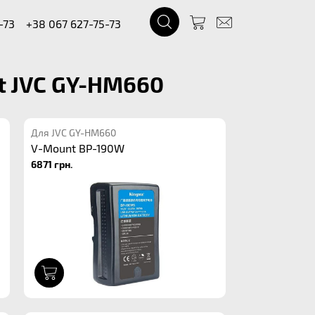
-73
+38 067 627-75-73
t JVC GY-HM660
Для JVC GY-HM660
V-Mount BP-190W
6871 грн.
1