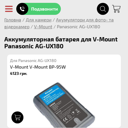
Подзвонити
Головна
/
Для камери
/
Акумулятори для фото- та
відеокамер
/
V-Mount
/
Panasonic AG-UX180
Аккумуляторная батарея для V-Mount
Panasonic AG-UX180
Для Panasonic AG-UX180
V-Mount V-Mount BP-95W
4123 грн.
1