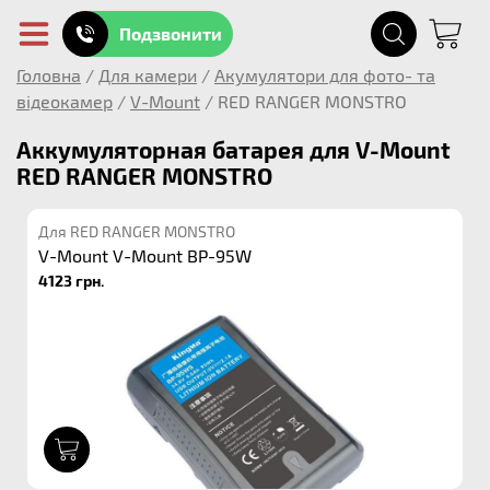
Подзвонити
Головна
/
Для камери
/
Акумулятори для фото- та
відеокамер
/
V-Mount
/
RED RANGER MONSTRO
Аккумуляторная батарея для V-Mount
RED RANGER MONSTRO
Для RED RANGER MONSTRO
V-Mount V-Mount BP-95W
4123 грн.
1