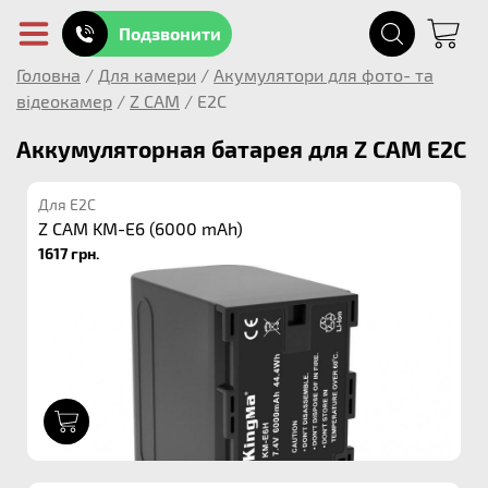
Подзвонити
Головна
/
Для камери
/
Акумулятори для фото- та
відеокамер
/
Z CAM
/
E2C
Аккумуляторная батарея для Z CAM E2C
Для E2C
Z CAM KM-E6 (6000 mAh)
1617 грн.
1