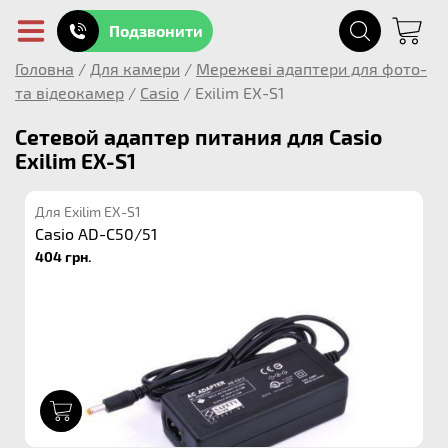
Подзвонити
Головна
/
Для камери
/
Мережеві адаптери для фото-
та відеокамер
/
Casio
/
Exilim EX-S1
Сетевой адаптер питания для Casio
Exilim EX-S1
Для Exilim EX-S1
Casio AD-C50/51
404 грн.
1