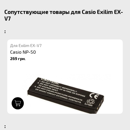
Сопутствующие товары для Casio Exilim EX-
V7
:
Для Exilim EX-V7
Casio NP-50
269 грн.
1
: