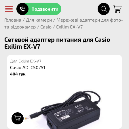
Подзвонити
Головна
/
Для камери
/
Мережеві адаптери для фото-
та відеокамер
/
Casio
/
Exilim EX-V7
Сетевой адаптер питания для Casio
Exilim EX-V7
Для Exilim EX-V7
Casio AD-C50/51
404 грн.
1