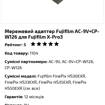
Мережевий адаптер Fujifilm AC-9V+CP-
W126 для Fujifilm X-Pro3
Рейтинг:
5
Код товару:
1104
Сумісні партномери:
AC-9V, AC-9V+CP-W126,
CP-W126
Сумісні моделі:
Fujifilm FinePix HS30EXR,
FinePix HS33EXR, FinePix HS35EXR, FinePix
HS50EXR (
см. все
)
Гарантія:
12 місяців
Напруга: