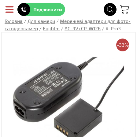
Подзвонити
Головна
/
Для камери
/
Мережеві адаптери для фото-
та відеокамер
/
Fujifilm
/
AC-9V+CP-W126
/
X-Pro3
-33%