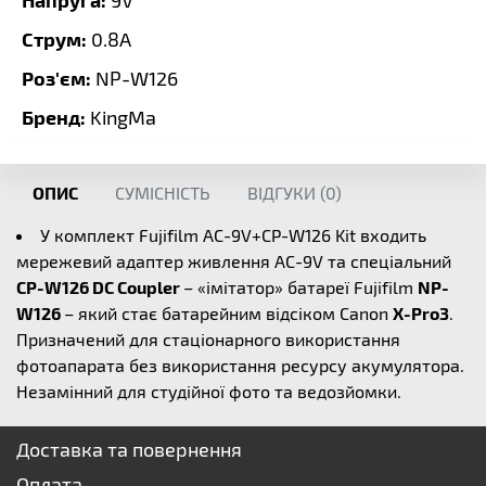
9V
Струм:
0.8A
Роз'єм:
NP-W126
Бренд:
KingMa
ОПИС
СУМІСНІСТЬ
ВІДГУКИ (
0
)
У комплект Fujifilm AC-9V+CP-W126 Kit входить
мережевий адаптер живлення AC-9V та спеціальний
CP-W126 DC Coupler
– «імітатор» батареї Fujifilm
NP-
W126
– який стає батарейним відсіком Canon
X-Pro3
.
Призначений для стаціонарного використання
фотоапарата без використання ресурсу акумулятора.
Незамінний для студійної фото та ведозйомки.
Доставка та повернення
Оплата