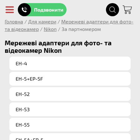
Подзвонити
Головна
/
Для камери
/
Мережеві адаптери для фото-
та відеокамер
/
Nikon
/
За партномером
Мережеві адаптери для фото- та
відеокамер Nikon
EH-4
EH-5+EP-5F
EH-52
EH-53
EH-55
EH-5A+EP-5