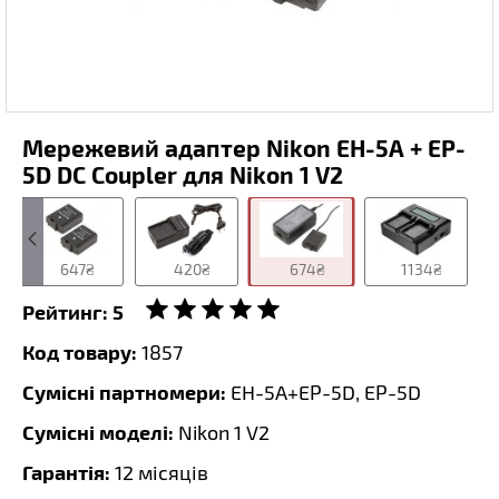
Мережевий адаптер Nikon EH-5A + EP-
5D DC Coupler для Nikon 1 V2
647₴
420₴
674₴
1134₴
Рейтинг:
5
Код товару:
1857
Сумісні партномери:
EH-5A+EP-5D, EP-5D
Сумісні моделі:
Nikon 1 V2
Гарантія:
12 місяців