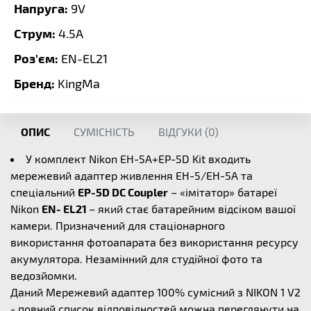
Напруга:
9V
Струм:
4.5A
Роз'єм:
EN-EL21
Бренд:
KingMa
ОПИС
СУМІСНІСТЬ
ВІДГУКИ (
0
)
У комплект Nikon EH-5A+EP-5D Kit входить
мережевий адаптер живлення EH-5/EH-5A та
спеціальний
EP-5D DC Coupler
– «імітатор» батареї
Nikon
EN- EL21
– який стає батарейним відсіком вашої
камери. Призначений для стаціонарного
використання фотоапарата без використання ресурсу
акумулятора. Незамінний для студійної фото та
ведозйомки.
Даний Мережевий адаптер 100% сумісний з NIKON 1 V2
- повний список відповідностей можна переглянути на