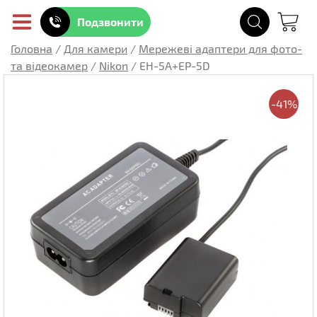
Подзвонити
Головна
/
Для камери
/
Мережеві адаптери для фото-
та відеокамер
/
Nikon
/
EH-5A+EP-5D
-41%