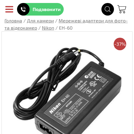
Подзвонити
Головна
/
Для камери
/
Мережеві адаптери для фото-
та відеокамер
/
Nikon
/
EH-60
-37%