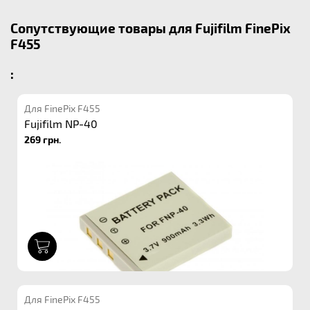
Сопутствующие товары для Fujifilm FinePix
F455
:
Для FinePix F455
Fujifilm NP-40
269 грн.
1
Для FinePix F455