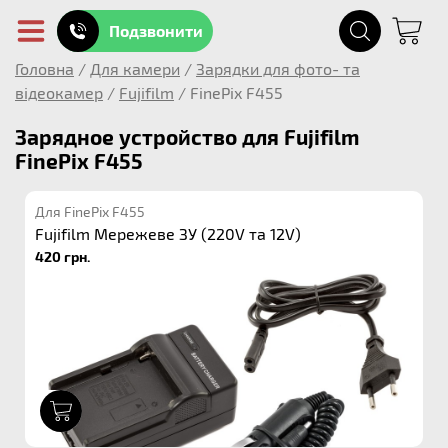
Подзвонити
Головна
/
Для камери
/
Зарядки для фото- та
відеокамер
/
Fujifilm
/
FinePix F455
Зарядное устройство для Fujifilm
FinePix F455
Для FinePix F455
Fujifilm Мережеве ЗУ (220V та 12V)
420 грн.
1