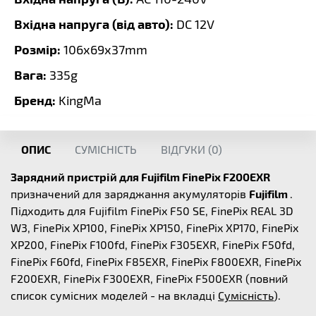
Вхідна напруга (від авто):
DC 12V
Розмір:
106х69х37mm
Вага:
335g
Бренд:
KingMa
ОПИС
СУМІСНІСТЬ
ВІДГУКИ (
0
)
Зарядний пристрій для Fujifilm FinePix F200EXR
призначений для заряджання акумуляторів
Fujifilm
.
Підходить для Fujifilm FinePix F50 SE, FinePix REAL 3D
W3, FinePix XP100, FinePix XP150, FinePix XP170, FinePix
XP200, FinePix F100fd, FinePix F305EXR, FinePix F50fd,
FinePix F60fd, FinePix F85EXR, FinePix F800EXR, FinePix
F200EXR, FinePix F300EXR, FinePix F500EXR (повний
список сумісних моделей - на вкладці
Сумісність
).