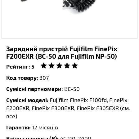
Зарядний пристрій Fujifilm FinePix
F200EXR (BC-50 для Fujifilm NP-50)
Рейтинг:
5
Код товару:
307
Сумісні партномери:
BC-50
Сумісні моделі:
Fujifilm FinePix F100fd, FinePix
F200EXR, FinePix F300EXR, FinePix F305EXR (
см.
все
)
Гарантія:
12 місяців
Вхідна напруга (В):
AC 110-240V