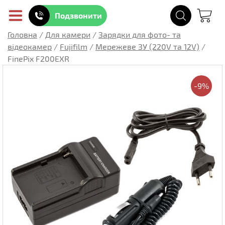
Подзвонити
Головна
/
Для камери
/
Зарядки для фото- та
відеокамер
/
Fujifilm
/
Мережеве ЗУ (220V та 12V)
/
FinePix F200EXR
-9%