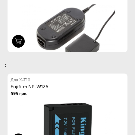
1
:
Для X-T10
Fujifilm NP-W126
494 грн.