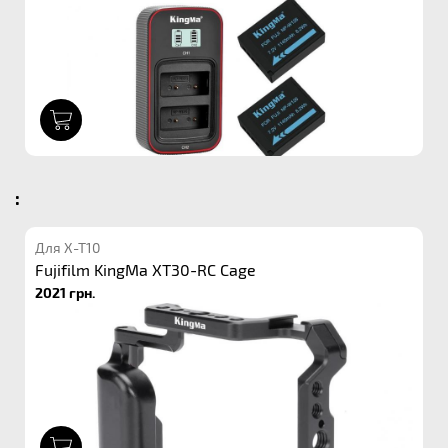
1
:
Для X-T10
Fujifilm KingMa XT30-RC Cage
2021 грн.
1