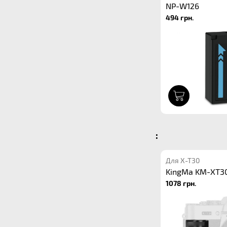
NP-W126
494 грн.
1
:
Для X-T30
KingMa KM-XT30
1078 грн.