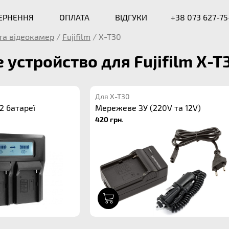
ВЕРНЕННЯ
ОПЛАТА
ВІДГУКИ
+38 073 627-75
та відеокамер
/
Fujifilm
/
X-T30
 устройство для Fujifilm X-T
Для X-T30
2 батареї
Мережеве ЗУ (220V та 12V)
420 грн.
1