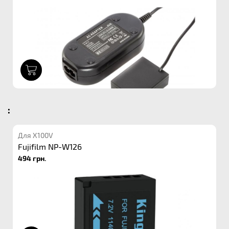
1
:
Для X100V
Fujifilm NP-W126
494 грн.