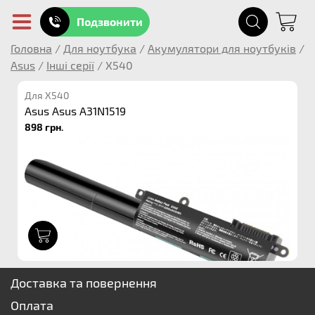
Подзвонити
Головна
/
Для ноутбука
/
Акумулятори для ноутбуків
/
Asus
/
Інші серії
/
X540
Для X540
Asus Asus A31N1519
898 грн.
1
Доставка та повернення
Оплата