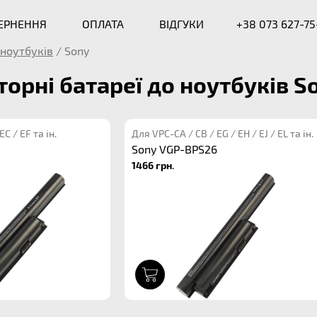
ВЕРНЕННЯ
ОПЛАТА
ВІДГУКИ
+38 073 627-75
ноутбуків
/
Sony
орні батареї до ноутбуків S
C / EF та ін.
Для VPC-CA / CB / EG / EH / EJ / EL та ін.
Sony VGP-BPS26
1466 грн.
1