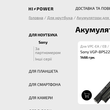
ДОСТАВКА ТА ПО
Головна
/
Для ноутбука
/
Акумулятори для 
Акумулят
ДЛЯ НОУТБУКА
Sony
Для VPC-EA / EB / E
За
Sony VGP-BPS22
партномером
1466 грн.
Інші серії
ДЛЯ ПЛАНШЕТА
ДЛЯ СМАРТФОНА
1
ДЛЯ КАМЕРИ