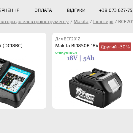
ВЕРНЕННЯ
ОПЛАТА
ВІДГУКИ
+38 073 627-75
лятори до електроінструменту
/
Makita
/
Інші серії
/
BCF20
Для BCF201Z
V (DC18RC)
Makita BL1850B 18V 5.0Ah
Другий -30%
очікується