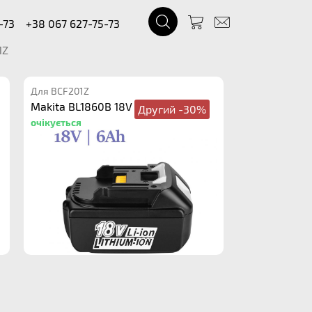
-73
+38 067 627-75-73
1Z
Для BCF201Z
Makita BL1860B 18V 6.0Ah
Другий -30%
очікується