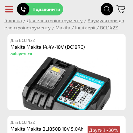
Подзвонити
Головна
/
Для електроінструменту
/
Акумулятори до
електроінструменту
/
Makita
/
Інші серії
/
BCL142Z
Для BCL142Z
Makita Makita 14.4V-18V (DC18RC)
очікується
Для BCL142Z
Makita Makita BL1850B 18V 5.0Ah
Другий -30%