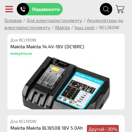
Подзвонити
Головна
/
Для електроінструменту
/
Акумулятори до
електроінструменту
/
Makita
/
Інші серії
/
BCL180W
Для BCL180W
Makita Makita 14.4V-18V (DC18RC)
очікується
Для BCL180W
Makita Makita BL1850B 18V 5.0Ah
Другий -30%