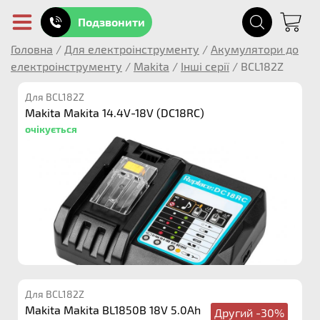
Подзвонити
Головна
/
Для електроінструменту
/
Акумулятори до
електроінструменту
/
Makita
/
Інші серії
/
BCL182Z
Для BCL182Z
Makita Makita 14.4V-18V (DC18RC)
очікується
Для BCL182Z
Makita Makita BL1850B 18V 5.0Ah
Другий -30%