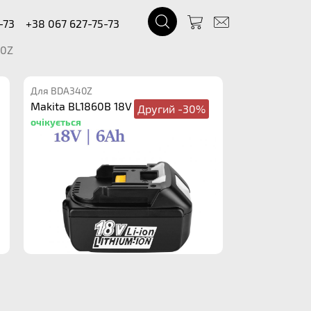
-73
+38 067 627-75-73
0Z
Для BDA340Z
Makita BL1860B 18V 6.0Ah
Другий -30%
очікується