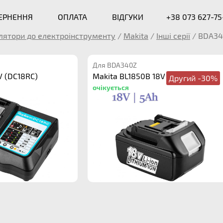
ВЕРНЕННЯ
ОПЛАТА
ВІДГУКИ
+38 073 627-75
лятори до електроінструменту
/
Makita
/
Інші серії
/
BDA34
Для BDA340Z
V (DC18RC)
Makita BL1850B 18V 5.0Ah
Другий -30%
очікується