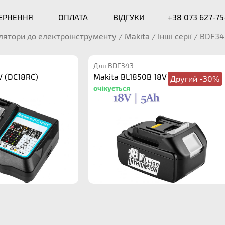
ВЕРНЕННЯ
ОПЛАТА
ВІДГУКИ
+38 073 627-75
лятори до електроінструменту
/
Makita
/
Інші серії
/
BDF34
Для BDF343
V (DC18RC)
Makita BL1850B 18V 5.0Ah
Другий -30%
очікується