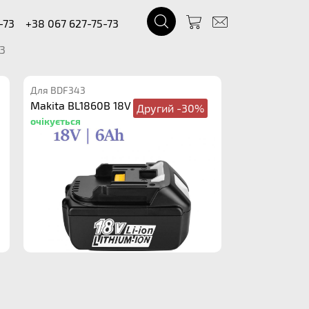
-73
+38 067 627-75-73
3
Для BDF343
Makita BL1860B 18V 6.0Ah
Другий -30%
очікується