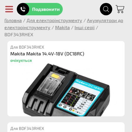
Подзвонити
Головна
/
Для електроінструменту
/
Акумулятори до
електроінструменту
/
Makita
/
Інші серії
/
BDF343RHEX
Для BDF343RHEX
Makita Makita 14.4V-18V (DC18RC)
очікується
Для BDF343RHEX