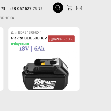
-73
+38 067 627-75-73
3RHEX4
Для BDF343RHEX4
Makita BL1860B 18V 6.0Ah
Другий -30%
очікується