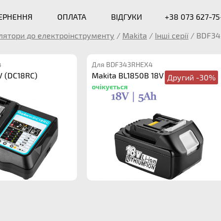
ВЕРНЕННЯ
ОПЛАТА
ВІДГУКИ
+38 073 627-75
лятори до електроінструменту
/
Makita
/
Інші серії
/
BDF34
4
Для BDF343RHEX4
V (DC18RC)
Makita BL1850B 18V 5.0Ah
Другий -30%
очікується