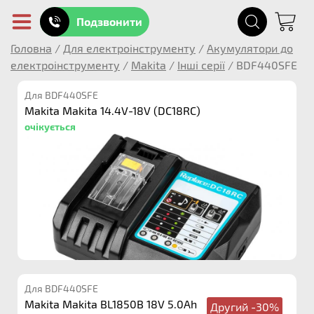
Подзвонити
Головна
/
Для електроінструменту
/
Акумулятори до
електроінструменту
/
Makita
/
Інші серії
/
BDF440SFE
Для BDF440SFE
Makita Makita 14.4V-18V (DC18RC)
очікується
Для BDF440SFE
Makita Makita BL1850B 18V 5.0Ah
Другий -30%