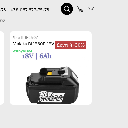
-73
+38 067 627-75-73
0Z
Для BDF440Z
Makita BL1860B 18V 6.0Ah
Другий -30%
очікується