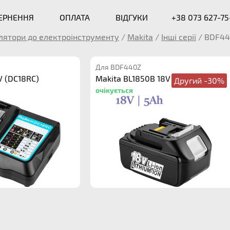
ВЕРНЕННЯ
ОПЛАТА
ВІДГУКИ
+38 073 627-75
лятори до електроінструменту
/
Makita
/
Інші серії
/
BDF44
Для BDF440Z
V (DC18RC)
Makita BL1850B 18V 5.0Ah
Другий -30%
очікується