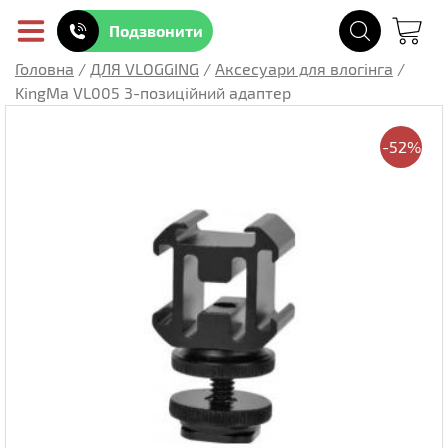
Подзвонити
Головна
/
ДЛЯ VLOGGING
/
Аксесуари для влогінга
/
KingMa VL005 3-позиційний адаптер
-52%