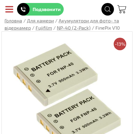
Подзвонити
Головна
/
Для камери
/
Акумулятори для фото- та
відеокамер
/
Fujifilm
/
NP-40 (2-Pack)
/
FinePix V10
-13%