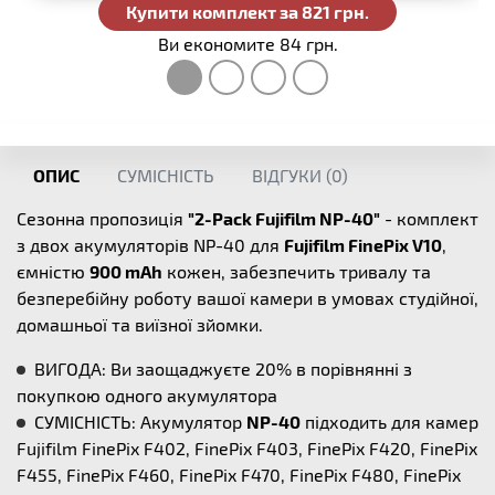
Купити комплект за 821 грн.
Ви економите 84 грн.
ОПИС
СУМІСНІСТЬ
ВІДГУКИ (
0
)
Сезонна пропозиція
"2-Pack Fujifilm NP-40"
- комплект
з двох акумуляторів NP-40 для
Fujifilm FinePix V10
,
ємністю
900 mAh
кожен, забезпечить тривалу та
безперебійну роботу вашої камери в умовах студійної,
домашньої та виїзної зйомки.
ВИГОДА: Ви заощаджуєте 20% в порівнянні з
покупкою одного акумулятора
СУМІСНІСТЬ: Акумулятор
NP-40
підходить для камер
Fujifilm FinePix F402, FinePix F403, FinePix F420, FinePix
F455, FinePix F460, FinePix F470, FinePix F480, FinePix