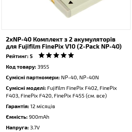
2xNP-40 Комплект з 2 акумуляторів
для Fujifilm FinePix V10 (2-Pack NP-40)
Рейтинг:
5
Код товару:
3955
Сумісні партномери:
NP-40, NP-40N
Сумісні моделі:
Fujifilm FinePix F402, FinePix
F403, FinePix F420, FinePix F455 (
см. все
)
Гарантія:
12 місяців
Ємність:
900mAh
Напруга:
3.7V