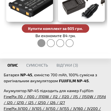
Купити комплект за 605 грн.
Ви економите 84 грн.
ОПИС
СУМІСНІСТЬ
ВІДГУКИ (
3
)
Батарея
NP-45
, ємністю 700 mAh, 100% сумісна з
оригінальним акумулятором
FUJIFILM NP-45
.
Акумулятор NP-45 підходить для камер Fujifilm
FinePix J10 / J100 / J110W / J12 / J120 / J15 / J150W / J15fd
/ J20 / J210 / J25 / J250 / J26 / J27
FinePix JV100 / JV105 / JV150 / JV155 / JV160 / JV200 /