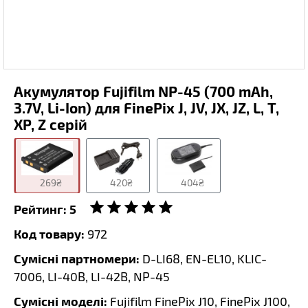
Акумулятор Fujifilm NP-45 (700 mAh,
3.7V, Li-Ion) для FinePix J, JV, JX, JZ, L, T,
XP, Z серій
269₴
420₴
404₴
Рейтинг:
5
Код товару:
972
Сумісні партномери:
D-LI68, EN-EL10, KLIC-
7006, LI-40B, LI-42B, NP-45
Сумісні моделі:
Fujifilm FinePix J10, FinePix J100,