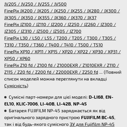
JV205 / JV250 / JV255 / JV500
FinePix JX200 / JX205 / JX250 / JX255 / JX280 / JX300 /
JX305 / JX350 / JX355 / JX360 / JX370 / JX37
FinePix JZ100 / JZ110 / JZ200 / JZ250 / JZ260 / JZ300 /
JZ305 / JZ310 / JZ500 / JZ505 / JZ700
FinePix L30 / L50 / L55 / T200 / T205 / T300 / T305 /
T310 / T350 / T360 / T400 / T410 / T500 / T510
FinePix XP10 / XP11 / XP15 / XP20 / XP22 / XP30 / XP31 /
XP50 / XP60
FinePix Z10 fd / Z100 fd / Z1000EXR / Z1010EXR / Z110 /
Z115 / Z20 fd / Z200 fd / Z2000EXR / Z250 fd
... (Повний
список моделей можна переглянути на вкладці
Сумісність
)
Сумісні парт-номери для цієї моделі:
D-LI68
,
EN-
EL10
,
KLIC-7006
,
LI-40B
,
LI-42B
,
NP-45
Батарея FUJIFILM NP-45 заряджається як від
оригінального зарядного пристрою
FUJIFILM BC-45
,
так і від будь-якого сумісного
ЗУ для Fujifilm NP-45