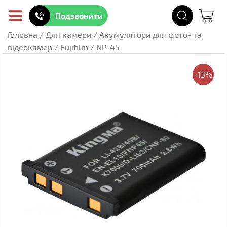
Подзвонити
Головна
/
Для камери
/
Акумулятори для фото- та
відеокамер
/
Fujifilm
/
NP-45
-13%