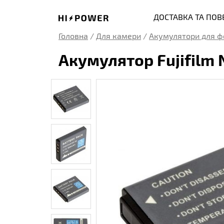
ДОСТАВКА ТА ПО
Головна
/
Для камери
/
Акумулятори для ф
Акумулятор Fujifilm 