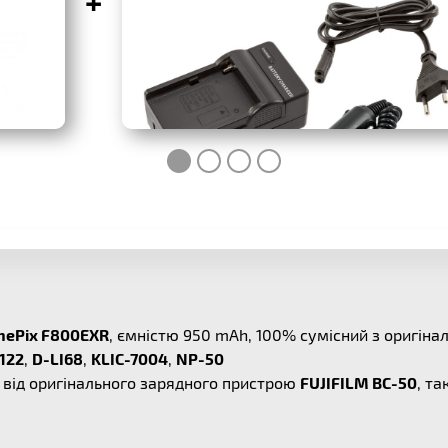
+
inePix F800EXR
, ємністю 950 mAh, 100% сумісний з оригі
122
,
D-LI68
,
KLIC-7004
,
NP-50
 від оригінального зарядного пристрою
FUJIFILM BC-50
, та