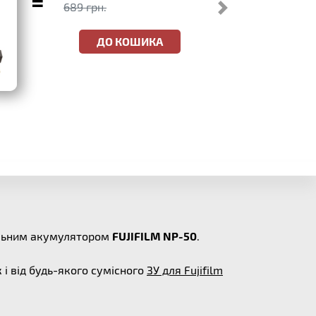
=
689 грн.
ДО КОШИКА
нальним акумулятором
FUJIFILM NP-50
.
к і від будь-якого сумісного
ЗУ для Fujifilm