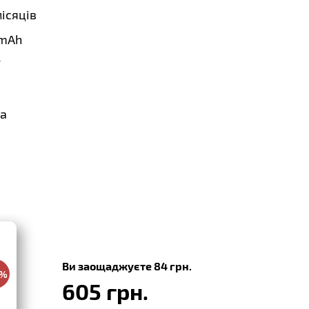
місяців
mAh
V
a
Ви заощаджуєте 84 грн.
0%
605 грн.