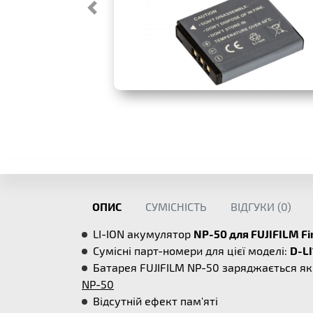
ОПИС
СУМІСНІСТЬ
ВІДГУКИ (
0
)
LI-ION акумулятор
NP-50 для FUJIFILM F
Сумісні парт-номери для цієї моделі:
D-LI
Батарея FUJIFILM NP-50 заряджається як
NP-50
Відсутній ефект пам'яті