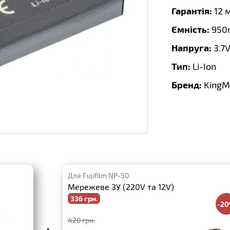
Гарантія:
12 
Ємність:
950
Напруга:
3.7
Тип:
Li-Ion
Бренд:
KingM
Для Fujifilm NP-50
Мережеве ЗУ (220V та 12V)
336 грн.
-2
420 грн.