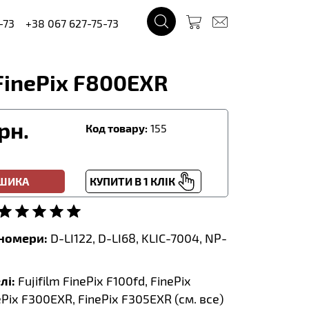
-73
+38 067 627-75-73
 FinePix F800EXR
рн.
Код товару:
155
ОШИКА
КУПИТИ В 1 КЛІК
тномери:
D-LI122, D-LI68, KLIC-7004, NP-
лі:
Fujifilm FinePix F100fd, FinePix
Pix F300EXR, FinePix F305EXR (
см. все
)