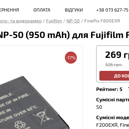
ВЕРНЕННЯ
ОПЛАТА
ВІДГУКИ
+38 073 627-75
ото- та відеокамер
/
Fujifilm
/
NP-50
/
FinePix F800EXR
NP-50 (950 mAh) для Fujifilm
269
г
-17%
326 грн.
ДО К
Рейтинг:
5
Сумісні пар
50
Сумісні моде
F200EXR, Fine