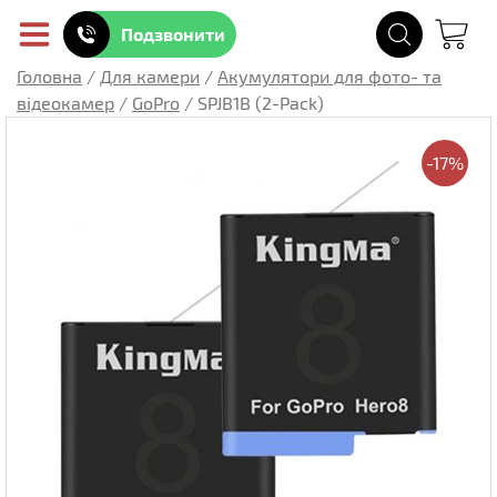
Подзвонити
Головна
/
Для камери
/
Акумулятори для фото- та
відеокамер
/
GoPro
/
SPJB1B (2-Pack)
-17%