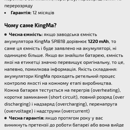
перерозряду
Гарантія:
12 місяців
Чому саме KingMa?
Чесна ємність:
якщо заводська ємність
акумулятора KingMa SPJB1B дорівнює
1220 mAh
, то
саме ця ємність і буде заявлено на акумуляторі, ні
одиницею більше. Якщо ви знайшли батарею, ємність
якої на етикетці значно перевищує оригінальну, то це,
напевно, помилкова інформація. Якість складання:
акумулятори KingMa проходять ретельний процес
контролю якості на кожному етапі виробництва.
Кожна батарея тестується на перегрів (overheating),
коротке замикання (short circuit), повний розряд (over
discharging) і надзаряд (overcharging), перенапруга
(overvoltage) і надструми (overcurrent)
Чесна гарантія:
якщо протягом року у вас
виникнуть претензії до роботи батареї або вона вийде