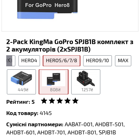
2-Pack KingMa GoPro SPJB1B комплект з
2 акумуляторів (2xSPJB1B)
ERO3
HERO4
HERO5/6/7/8
HERO9/10
MAX
449₴
808₴
1257₴
Рейтинг:
5
Код товару:
4145
Сумісні партномери:
AABAT-001, AHDBT-501,
AHDBT-601, AHDBT-701, AHDBT-801, SPJB1B