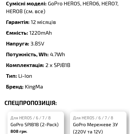
Сумісні моделі:
GoPro HERO5, HERO6, HERO7,
HERO8 (
см. все
)
Гарантія:
12 місяців
Ємність:
1220mAh
Напруга:
3.85V
Потужність, Wh:
4.7Wh
Комплектація:
2 x SPJB1B
Тип:
Li-Ion
Бренд:
KingMa
СПЕЦПРОПОЗИЦІЯ:
Для HERO5 / 6 / 7 / 8
Для HERO5 / 6 / 7 / 8
GoPro SPJB1B (2-Pack)
GoPro Мережеве ЗУ
808 грн.
(220V та 12V)