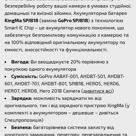
безперебійну роботу вашої камери в умовах студійної,
домашньої та виїзної зйомки. Акумуляторна батарея
KingMa SPJB1B
(заміна
GoPro SPJB1B
) з технологією
Smart IC Chip – це акумулятор нового покоління, що
забезпечує безпомилкову комунікацію з камерою та
на 100% відповідний оригінальному акумулятору по
ємності, зносостійкості та функціональності.
Вигода:
Ви заощаджуєте 20% порівняно з
покупкою одного акумулятора
Сумісність:
GoPro AABAT-001, AHDBT-501, AHDBT-
601, AHDBT-701, AHDBT-801, SPJB1B, HERO5, HERO6,
HERO7, HERO8, Hero 2018 Camera (
дивитися всі
)
Зарядка:
можливість заряджати як від
оригінального, так і від зарядного пристрою KingMa (у
комплекті з акумулятором – дешевше – дивіться
Спецпропозиція)
Безпека:
багаторівнева система захисту від
короткого замикання, перегріву, перезарядження та