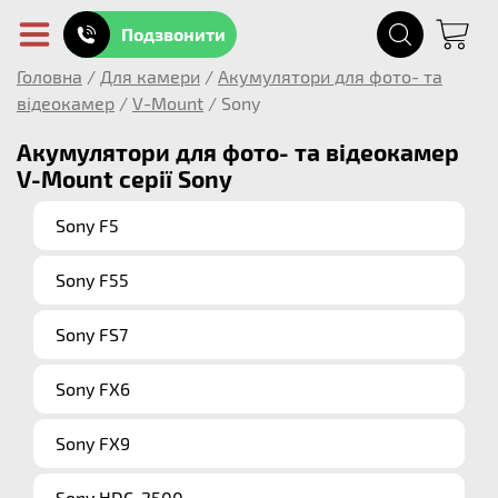
Подзвонити
Головна
/
Для камери
/
Акумулятори для фото- та
відеокамер
/
V-Mount
/
Sony
Акумулятори для фото- та відеокамер
V-Mount серії Sony
Sony F5
Sony F55
Sony FS7
Sony FX6
Sony FX9
Sony HDC-2500