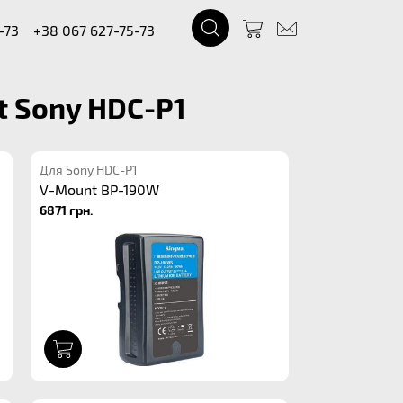
-73
+38 067 627-75-73
 Sony HDC-P1
Для Sony HDC-P1
V-Mount BP-190W
6871 грн.
1