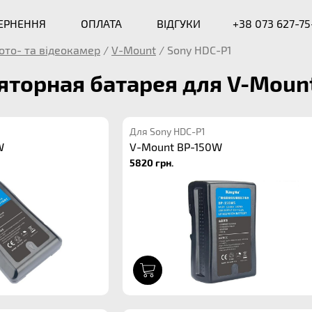
ВЕРНЕННЯ
ОПЛАТА
ВІДГУКИ
+38 073 627-75
ото- та відеокамер
/
V-Mount
/
Sony HDC-P1
торная батарея для V-Mount
Для Sony HDC-P1
W
V-Mount BP-150W
5820 грн.
1