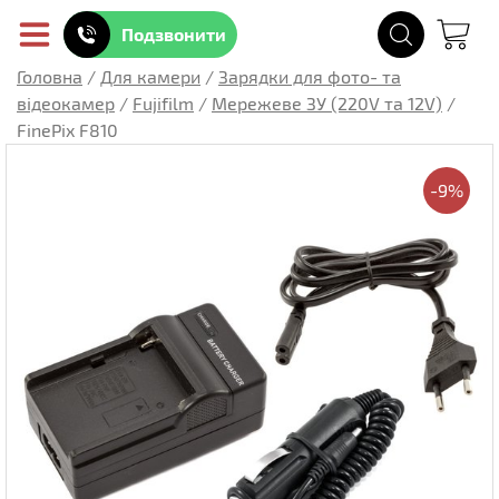
Подзвонити
Головна
/
Для камери
/
Зарядки для фото- та
відеокамер
/
Fujifilm
/
Мережеве ЗУ (220V та 12V)
/
FinePix F810
-9%