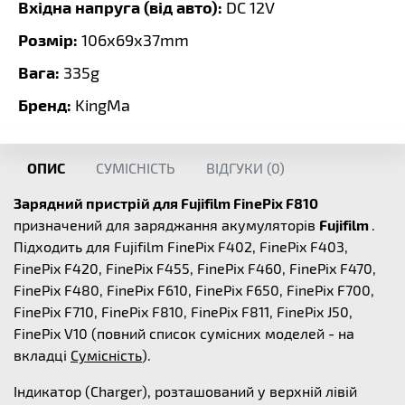
Вхідна напруга (від авто):
DC 12V
Розмір:
106х69х37mm
Вага:
335g
Бренд:
KingMa
ОПИС
СУМІСНІСТЬ
ВІДГУКИ (
0
)
Зарядний пристрій для Fujifilm FinePix F810
призначений для заряджання акумуляторів
Fujifilm
.
Підходить для Fujifilm FinePix F402, FinePix F403,
FinePix F420, FinePix F455, FinePix F460, FinePix F470,
FinePix F480, FinePix F610, FinePix F650, FinePix F700,
FinePix F710, FinePix F810, FinePix F811, FinePix J50,
FinePix V10 (повний список сумісних моделей - на
вкладці
Сумісність
).
Індикатор (Charger), розташований у верхній лівій