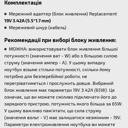
Комплектація
Мережний адаптер (блок живлення) Replacement
19V 3.42A (5.5*1.7 mm)
Мережевий шнур (кабель)
Рекомендації при виборі блоку живлення:
МОЖНА: використовувати блок живлення більшої
потужності (значення ват - W) або з більшою силою
струму (значення ампер - А). У цьому випадку
ноутбук візьме стільки потужності, скільки йому
потрібно для безперебійної роботи, не
перегріватиметься і прослужить довше. Вибраний
блок живлення має параметри
19V 3.42A (65W)
. Це
означає, що ви можете сміливо підключати його до
зарядного пристрою, потужність якого більша за
65W
.
У цьому важливо пам'ятати, що сила струму
(значення вольт - V) має залишатися незмінним -
19V
.
Параметри електроживлення ноутбука ви можете