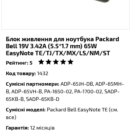
Блок живлення для ноутбука Packard
Bell 19V 3.42A (5.5*1.7 mm) 65W
EasyNote TE/TJ/TX/MX/LS/NM/ST
Рейтинг:
5
Код товару:
1432
Сумісні партномери:
ADP-65JH-DB, ADP-65MH-
B, ADP-65VH-B, PA-1650-02, PA-1700-02, SADP-
65KB-B, SADP-65KB-D
Сумісні моделі:
Packard Bell EasyNote TE (
см.
все
)
Гарантія:
12 місяців