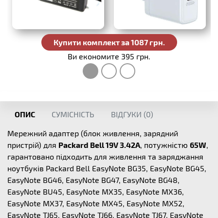
Купити комплект за 1087 грн.
Ви економите 395 грн.
ОПИС
СУМІСНІСТЬ
ВІДГУКИ (
0
)
Мережний адаптер (блок живлення, зарядний
пристрій) для
Packard Bell 19V 3.42A
, потужністю
65W
,
гарантовано підходить для живлення та заряджання
ноутбуків Packard Bell EasyNote BG35, EasyNote BG45,
EasyNote BG46, EasyNote BG47, EasyNote BG48,
EasyNote BU45, EasyNote MX35, EasyNote MX36,
EasyNote MX37, EasyNote MX45, EasyNote MX52,
EasyNote TJ65, EasyNote TJ66, EasyNote TJ67, EasyNote