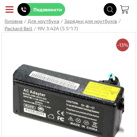
Подзвонити
Головна
/
Для ноутбука
/
Зарядки для ноутбуків
/
Packard Bell
/
19V 3.42A (5.5*1.7)
-13%