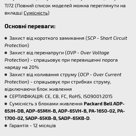
TJ72 (Повний список моделей можна переглянути на
вкладці
Сумісність
)
Основні переваги:
Захист від короткого замикання (
SCP - Short Circuit
Protection
)
Захист від перенапруги (
OVP - Over Voltage
Protection
) - спрацьовує при перевищенні порога
наряду на 20%
Захист від коливання струму (
OCP - Over Current
Protection
) - спрацьовує при стрибках струму,
відключаючи блок живлення
СЕРТИФІКАЦІЯ: CE, CB, FC, RoHS, ISO9001:2015
Сумісність з блоками живлення
Packard Bell ADP-
65JH-DB, ADP-65MH-B, ADP-65VH-B, PA-1650-02, PA-
1700-02, SADP-65KB-B, SADP-65KB-D
.
Гарантія - 12 місяців