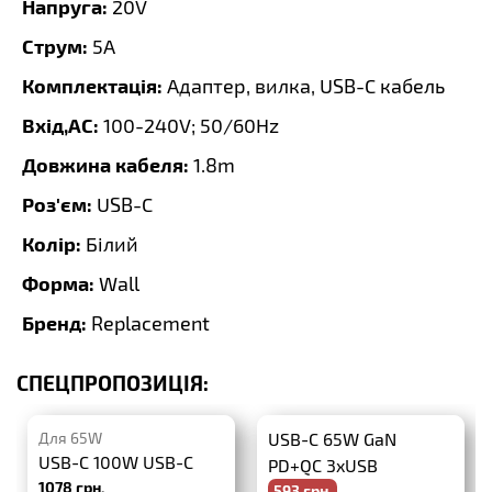
Напруга:
20V
Струм:
5A
Комплектація:
Адаптер, вилка, USB-C кабель
Вхід,AC:
100-240V; 50/60Hz
Довжина кабеля:
1.8m
Роз'єм:
USB-C
Колір:
Білий
Форма:
Wall
Бренд:
Replacement
СПЕЦПРОПОЗИЦІЯ:
Для 65W
USB-C 65W GaN
USB-C 100W USB-C
PD+QC 3xUSB
1078 грн.
593 грн.