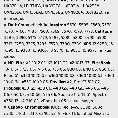
UX370UA, UX371EA, UX393EA, UX393JA, UX425EA,
UX425JA, UX435EAL, UX435EG, UX482EA, UX482EG та
інші моделі
Dell
: Chromebook 14,
Inspiron
5570, 5585, 7368, 7370,
7373, 7460, 7486, 7560, 7569, 7570, 7573, 7778,
Latitude
3380, 3390, 5175, 5179, 5285, 5289, 5290, 5490, 5590,
7212, 7250, 7275, 7285, 7370, 7380, 7389,
XPS
12 9250, 13
7390, 13 9360, 13 9365, 13 9370, 13 9630, 15 9575 та інші
моделі
HP
:
Elite
X2 1012 G1, X2 1012 G2, x2 1013 G3,
EliteBook
1040 G4, 735 G5, 745 G5, 755 G5, 830 G5, 840 G5, 850 G5,
Folio G1, x360 1020 G2, x360 1030 G2, x360 1030 G3, x360
1040 G4, x360 1040 G5,
Pavilion
X2, Pro X2 612 G2,
ProBook
430 G5, 430 G6, 440 G5, 440 G6, 445 G5, 445
G6, 450 G5, 450 G6, 455 G6, Spectre Pro 13 G1, Spectre
x360 13, x2 210 G2, zBook 14u G5 та інші моделі
Lenovo
:
Chromebook
100e, 14e, 14w, 300e, 500e,
c330, c340, s330, s340, s345, Flex 11, IdeaPad Miix 720,