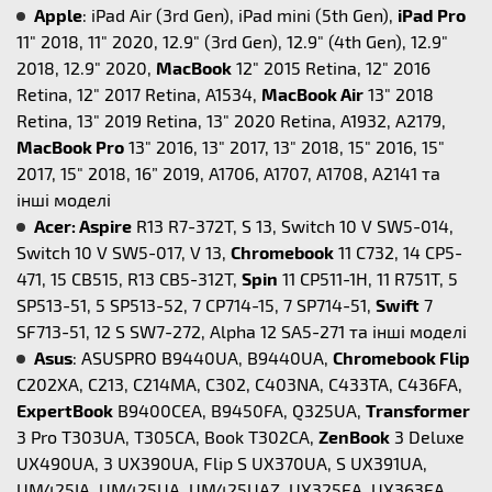
Apple
: iPad Air (3rd Gen), iPad mini (5th Gen),
iPad Pro
11" 2018, 11" 2020, 12.9" (3rd Gen), 12.9" (4th Gen), 12.9"
2018, 12.9" 2020,
MacBook
12" 2015 Retina, 12" 2016
Retina, 12" 2017 Retina, A1534,
MacBook Air
13" 2018
Retina, 13" 2019 Retina, 13" 2020 Retina, A1932, A2179,
MacBook Pro
13" 2016, 13" 2017, 13" 2018, 15" 2016, 15"
2017, 15" 2018, 16” 2019, A1706, A1707, A1708, A2141 та
інші моделі
Acer: Aspire
R13 R7-372T, S 13, Switch 10 V SW5-014,
Switch 10 V SW5-017, V 13,
Chromebook
11 C732, 14 CP5-
471, 15 CB515, R13 CB5-312T,
Spin
11 CP511-1H, 11 R751T, 5
SP513-51, 5 SP513-52, 7 CP714-15, 7 SP714-51,
Swift
7
SF713-51, 12 S SW7-272, Alpha 12 SA5-271 та інші моделі
Asus
: ASUSPRO B9440UA, B9440UA,
Chromebook Flip
C202XA, C213, C214MA, C302, C403NA, C433TA, C436FA,
ExpertBook
B9400CEA, B9450FA, Q325UA,
Transformer
3 Pro T303UA, T305CA, Book T302CA,
ZenBook
3 Deluxe
UX490UA, 3 UX390UA, Flip S UX370UA, S UX391UA,
UM425IA, UM425UA, UM425UAZ, UX325EA, UX363EA,