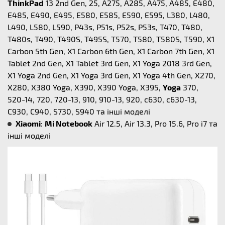
ThinkPad
13 2nd Gen, 25, A275, A285, A475, A485, E480,
E485, E490, E495, E580, E585, E590, E595, L380, L480,
L490, L580, L590, P43s, P51s, P52s, P53s, T470, T480,
T480s, T490, T490S, T495S, T570, T580, T580S, T590, X1
Carbon 5th Gen, X1 Carbon 6th Gen, X1 Carbon 7th Gen, X1
Tablet 2nd Gen, X1 Tablet 3rd Gen, X1 Yoga 2018 3rd Gen,
X1 Yoga 2nd Gen, X1 Yoga 3rd Gen, X1 Yoga 4th Gen, X270,
X280, X380 Yoga, X390, X390 Yoga, X395,
Yoga
370,
520-14, 720, 720-13, 910, 910-13, 920, c630, c630-13,
C930, C940, S730, S940 та інші моделі
Xiaomi
:
Mi Notebook
Air 12.5, Air 13.3, Pro 15.6, Pro i7 та
інші моделі