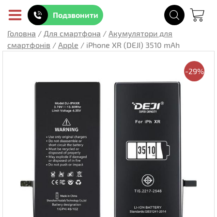
Подзвонити
Головна
/
Для смартфона
/
Акумулятори для
смартфонів
/
Apple
/
iPhone XR (DEJI) 3510 mAh
-29%