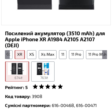
Посилений акумулятор (3510 mAh) для
Apple iPhone XR A1984 A2105 A2107
(DEJI)
s
X
XR
XS
Xs Max
11
11 Pro
11 Pro Max
674₴
763₴
Рейтинг:
5
Код товару:
3908
Сумісні партномери:
616-00468, 616-00471