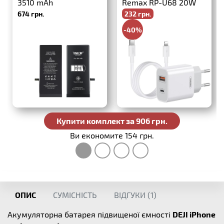
3510 mAh
Remax RP-U68 20W
674 грн.
232 грн.
PD+QC3.0 + USB-C-
Lightning
-40%
386 грн.
Купити комплект за 906 грн.
Ви економите 154 грн.
ОПИС
СУМІСНІСТЬ
ВІДГУКИ (
1
)
Акумуляторна батарея підвищеної ємності
DEJI iPhone