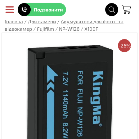
Подзвонити
Головна
/
Для камери
/
Акумулятори для фото- та
відеокамер
/
Fujifilm
/
NP-W126
/
X100F
-26%