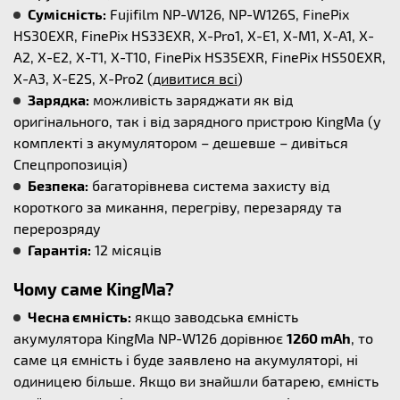
Сумісність:
Fujifilm NP-W126, NP-W126S, FinePix
HS30EXR, FinePix HS33EXR, X-Pro1, X-E1, X-M1, X-A1, X-
A2, X-E2, X-T1, X-T10, FinePix HS35EXR, FinePix HS50EXR,
X-A3, X-E2S, X-Pro2 (
дивитися всі
)
Зарядка:
можливість заряджати як від
оригінального, так і від зарядного пристрою KingMa (у
комплекті з акумулятором – дешевше – дивіться
Спецпропозиція)
Безпека:
багаторівнева система захисту від
короткого за микання, перегріву, перезаряду та
перерозряду
Гарантія:
12 місяців
Чому саме KingMa?
Чесна ємність:
якщо заводська ємність
акумулятора KingMa NP-W126 дорівнює
1260 mAh
, то
саме ця ємність і буде заявлено на акумуляторі, ні
одиницею більше. Якщо ви знайшли батарею, ємність