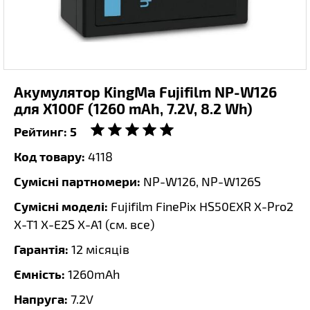
Акумулятор KingMa Fujifilm NP-W126
для X100F (1260 mAh, 7.2V, 8.2 Wh)
Рейтинг:
5
Код товару:
4118
Сумісні партномери:
NP-W126, NP-W126S
Сумісні моделі:
Fujifilm FinePix HS50EXR X-Pro2
X-T1 X-E2S X-A1 (
см. все
)
Гарантія:
12 місяців
Ємність:
1260mAh
Напруга:
7.2V