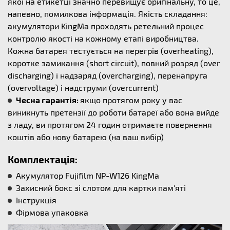
якої на етикетці значно перевищує оригінальну, то це,
напевно, помилкова інформація. Якість складання:
акумулятори KingMa проходять ретельний процес
контролю якості на кожному етапі виробництва.
Кожна батарея тестується на перегрів (overheating),
коротке замикання (short circuit), повний розряд (over
discharging) і надзаряд (overcharging), перенапруга
(overvoltage) і надструми (overcurrent)
Чесна гарантія:
якщо протягом року у вас
виникнуть претензії до роботи батареї або вона вийде
з ладу, ви протягом 24 годин отримаєте повернення
коштів або нову батарею (на ваш вибір)
Комплектація:
Акумулятор Fujifilm NP-W126 KingMa
Захисний бокс зі слотом для картки пам'яті
Інструкція
Фірмова упаковка