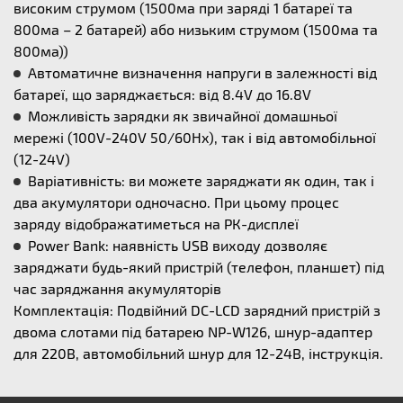
високим струмом (1500ма при заряді 1 батареї та
800ма – 2 батарей) або низьким струмом (1500ма та
800ма))
Автоматичне визначення напруги в залежності від
батареї, що заряджається: від 8.4V до 16.8V
Можливість зарядки як звичайної домашньої
мережі (100V-240V 50/60Hx), так і від автомобільної
(12-24V)
Варіативність: ви можете заряджати як один, так і
два акумулятори одночасно. При цьому процес
заряду відображатиметься на РК-дисплеї
Power Bank: наявність USB виходу дозволяє
заряджати будь-який пристрій (телефон, планшет) під
час заряджання акумуляторів
Комплектація: Подвійний DC-LCD зарядний пристрій з
двома слотами під батарею NP-W126, шнур-адаптер
для 220В, автомобільний шнур для 12-24В, інструкція.