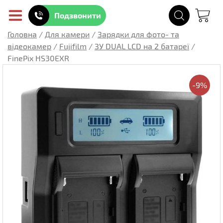
Подзвонити
Головна
/
Для камери
/
Зарядки для фото- та
відеокамер
/
Fujifilm
/
ЗУ DUAL LCD на 2 батареї
/
FinePix HS30EXR
-9%