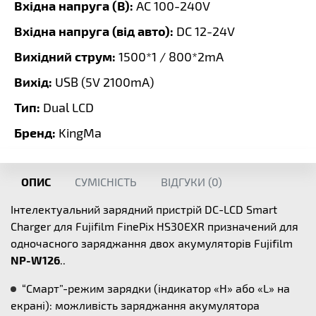
Вхідна напруга (В):
AC 100-240V
Вхідна напруга (від авто):
DC 12-24V
Вихідний струм:
1500*1 / 800*2mA
Вихід:
USB (5V 2100mA)
Тип:
Dual LCD
Бренд:
KingMa
ОПИС
СУМІСНІСТЬ
ВІДГУКИ (
0
)
Інтелектуальний зарядний пристрій DC-LCD Smart
Charger для Fujifilm
FinePix HS30EXR призначений для
одночасного заряджання двох акумуляторів Fujifilm
NP-W126
..
“Смарт”-режим зарядки (індикатор «Н» або «L» на
екрані): можливість заряджання акумулятора