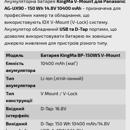
Акумуляторна батарея
KingMa V-Mount для Panasonic
AG-UX90 - 150 Wh 14.8V 10400 mAh
- призначена для
професійних камер та обладнання, що
використовують IDX V-Mount (V-Lock) систему.
Акумулятор обладнаний
USB та D-Tap
портами, що
дозволяє використовувати батарею як зовнішнє
джерело живлення для пристроїв різного типу.
Модель
Батарея KingMa BP-150WS V-Mount
Ємність
10400 mAh (маГ)
акумулятора
Тип
Li-Ion (літій-iонний)
акумулятора
Тип
V Mount / V-Lock
конструкції
Вхідний
D-Tap: 16.8V
інтерфейс
Вихідний
D-Tap: 150 Wh 10400 mAh/14.8V