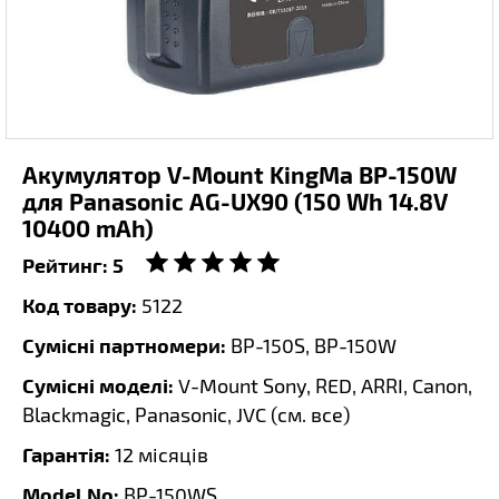
Акумулятор V-Mount KingMa BP-150W
для Panasonic AG-UX90 (150 Wh 14.8V
10400 mAh)
Рейтинг:
5
Код товару:
5122
Сумісні партномери:
BP-150S, BP-150W
Сумісні моделі:
V-Mount Sony, RED, ARRI, Canon,
Blackmagic, Panasonic, JVC (
см. все
)
Гарантія:
12 місяців
Model No:
BP-150WS