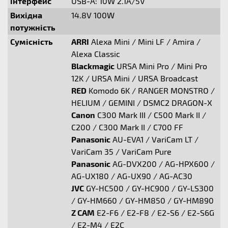
інтерфейс
USB-A: 10W 2.1A/5V
Вихідна
14.8V 100W
потужність
Сумісність
ARRI
Alexa Mini / Mini LF / Amira /
Alexa Classic
Blackmagic
URSA Mini Pro / Mini Pro
12K / URSA Mini / URSA Broadcast
RED
Komodo 6K / RANGER MONSTRO /
HELIUM / GEMINI / DSMC2 DRAGON-X
Canon
C300 Mark III / C500 Mark II /
C200 / C300 Mark II / C700 FF
Panasonic
AU-EVA1 / VariCam LT /
VariCam 35 / VariCam Pure
Panasonic
AG-DVX200 / AG-HPX600 /
AG-UX180 / AG-UX90 / AG-AC30
JVC
GY-HC500 / GY-HC900 / GY-LS300
/ GY-HM660 / GY-HM850 / GY-HM890
Z CAM
E2-F6 / E2-F8 / E2-S6 / E2-S6G
/ E2-M4 / E2C