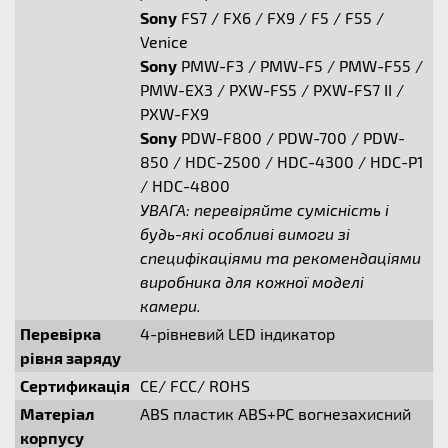
Sony
FS7 / FX6 / FX9 / F5 / F55 /
Venice
Sony
PMW-F3 / PMW-F5 / PMW-F55 /
PMW-EX3 / PXW-FS5 / PXW-FS7 II /
PXW-FX9
Sony
PDW-F800 / PDW-700 / PDW-
850 / HDC-2500 / HDC-4300 / HDC-P1
/ HDC-4800
УВАГА: перевіряйте сумісність і
будь-які особливі вимоги зі
специфікаціями та рекомендаціями
виробника для кожної моделі
камери.
Перевірка
4-рівневий LED індикатор
рівня заряду
Сертификація
CE/ FCC/ ROHS
Матеріал
ABS пластик ABS+PC вогнезахисний
корпусу