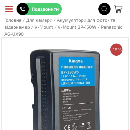
Подзвонити
Головна
/
Для камери
/
Акумулятори для фото- та
відеокамер
/
V-Mount
/
V-Mount BP-150W
/
Panasonic
AG-UX90
-18%