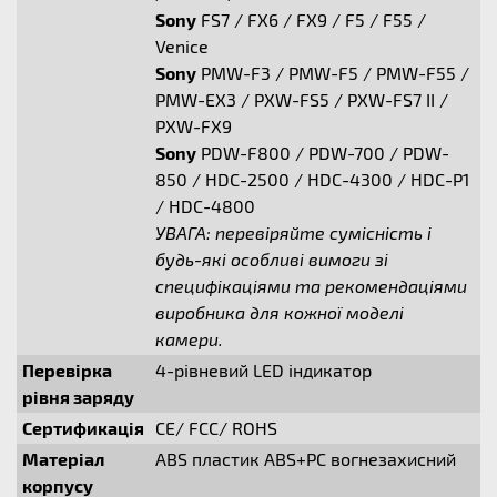
Sony
FS7 / FX6 / FX9 / F5 / F55 /
Venice
Sony
PMW-F3 / PMW-F5 / PMW-F55 /
PMW-EX3 / PXW-FS5 / PXW-FS7 II /
PXW-FX9
Sony
PDW-F800 / PDW-700 / PDW-
850 / HDC-2500 / HDC-4300 / HDC-P1
/ HDC-4800
УВАГА: перевіряйте сумісність і
будь-які особливі вимоги зі
специфікаціями та рекомендаціями
виробника для кожної моделі
камери.
Перевірка
4-рівневий LED індикатор
рівня заряду
Сертификація
CE/ FCC/ ROHS
Матеріал
ABS пластик ABS+PC вогнезахисний
корпусу