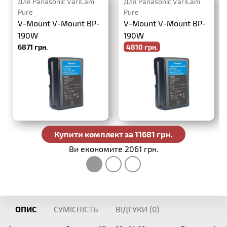
Для Panasonic VariCam
Для Panasonic VariCam
Pure
Pure
V-Mount V-Mount BP-
V-Mount V-Mount BP-
190W
190W
6871 грн.
4810 грн.
-30%
6871 грн.
Купити комплект за 11681 грн.
Ви економите 2061 грн.
ОПИС
СУМІСНІСТЬ
ВІДГУКИ (
0
)