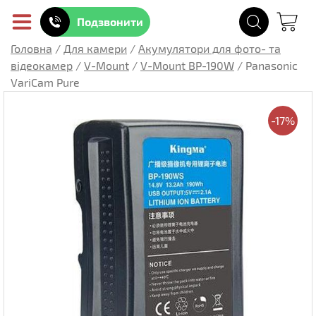
Подзвонити
Головна
/
Для камери
/
Акумулятори для фото- та
відеокамер
/
V-Mount
/
V-Mount BP-190W
/
Panasonic
VariCam Pure
-17%