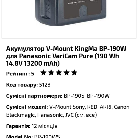
Акумулятор V-Mount KingMa BP-190W
для Panasonic VariCam Pure (190 Wh
14.8V 13200 mAh)
Рейтинг:
5
Код товару:
5123
Сумісні партномери:
BP-190S, BP-190W
Сумісні моделі:
V-Mount Sony, RED, ARRI, Canon,
Blackmagic, Panasonic, JVC (
см. все
)
Гарантія:
12 місяців
Model No:
BP-190WS