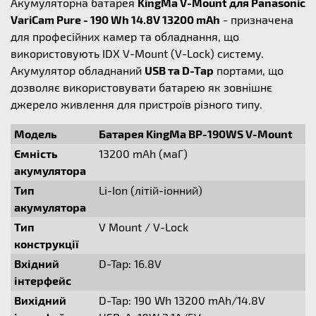
Акумуляторна батарея
KingMa V-Mount для Panasonic
VariCam Pure - 190 Wh 14.8V 13200 mAh
- призначена
для професійних камер та обладнання, що
використовують IDX V-Mount (V-Lock) систему.
Акумулятор обладнаний
USB та D-Tap
портами, що
дозволяє використовувати батарею як зовнішнє
джерело живлення для пристроїв різного типу.
Модель
Батарея KingMa BP-190WS V-Mount
Ємність
13200 mAh (маГ)
акумулятора
Тип
Li-Ion (літій-iонний)
акумулятора
Тип
V Mount / V-Lock
конструкції
Вхідний
D-Tap: 16.8V
інтерфейс
Вихідний
D-Tap: 190 Wh 13200 mAh/14.8V