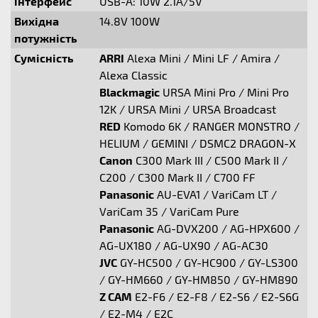
інтерфейс
USB-A: 10W 2.1A/5V
Вихідна
14.8V 100W
потужність
Сумісність
ARRI
Alexa Mini / Mini LF / Amira /
Alexa Classic
Blackmagic
URSA Mini Pro / Mini Pro
12K / URSA Mini / URSA Broadcast
RED
Komodo 6K / RANGER MONSTRO /
HELIUM / GEMINI / DSMC2 DRAGON-X
Canon
C300 Mark III / C500 Mark II /
C200 / C300 Mark II / C700 FF
Panasonic
AU-EVA1 / VariCam LT /
VariCam 35 / VariCam Pure
Panasonic
AG-DVX200 / AG-HPX600 /
AG-UX180 / AG-UX90 / AG-AC30
JVC
GY-HC500 / GY-HC900 / GY-LS300
/ GY-HM660 / GY-HM850 / GY-HM890
Z CAM
E2-F6 / E2-F8 / E2-S6 / E2-S6G
/ E2-M4 / E2C