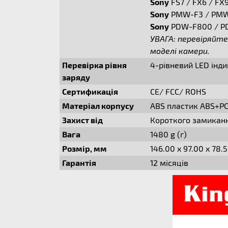
Sony
FS7 / FX6 / FX9
Sony
PMW-F3 / PMW-
Sony
PDW-F800 / PD
УВАГА: перевіряйте
моделі камери.
Перевірка рівня
4-рівневий LED інд
заряду
Сертификація
CE/ FCC/ ROHS
Матеріал корпусу
ABS пластик ABS+PC
Захист від
Короткого замиканн
Вага
1480 g (г)
Розмір, мм
146.00 x 97.00 x 78
Гарантія
12 місяців