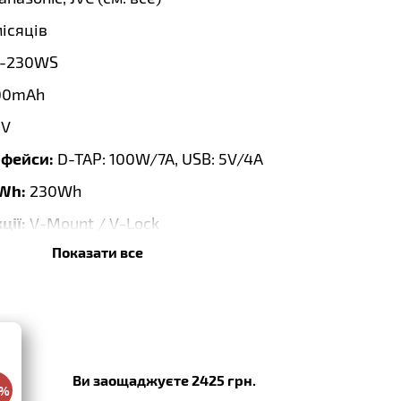
місяців
-230WS
00mAh
8V
рфейси:
D-TAP: 100W/7A, USB: 5V/4A
 Wh:
230Wh
ції:
V-Mount / V-Lock
Показати все
0 x 97.00 x 78.50mm
a
Ви заощаджуєте 2425 грн.
0%