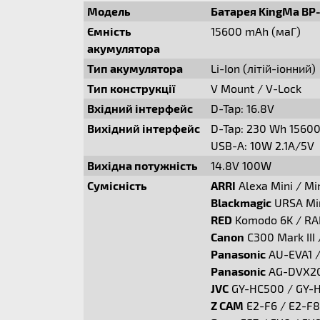
Модель
Батарея KingMa BP
Ємність
15600 mAh (маГ)
акумулятора
Тип акумулятора
Li-Ion (літій-iонний)
Тип конструкції
V Mount / V-Lock
Вхідний інтерфейс
D-Tap: 16.8V
Вихідний інтерфейс
D-Tap: 230 Wh 1560
USB-A: 10W 2.1A/5V
Вихідна потужність
14.8V 100W
Сумісність
ARRI
Alexa Mini / Min
Blackmagic
URSA Min
RED
Komodo 6K / RA
Canon
C300 Mark III 
Panasonic
AU-EVA1 /
Panasonic
AG-DVX20
JVC
GY-HC500 / GY-
Z CAM
E2-F6 / E2-F8