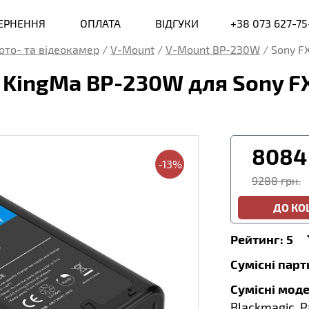
ВЕРНЕННЯ
ОПЛАТА
ВІДГУКИ
+38 073 627-75
ото- та відеокамер
/
V-Mount
/
V-Mount BP-230W
/
Sony F
KingMa BP-230W для Sony FX
8084
-13%
9288 грн.
ДО К
Рейтинг:
5
Сумісні пар
Сумісні моде
Blackmagic, P