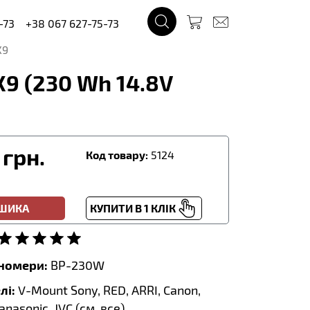
-73
+38 067 627-75-73
X9
9 (230 Wh 14.8V
грн.
Код товару:
5124
ОШИКА
КУПИТИ В 1 КЛІК
тномери:
BP-230W
лі:
V-Mount Sony, RED, ARRI, Canon,
anasonic, JVC (
см. все
)