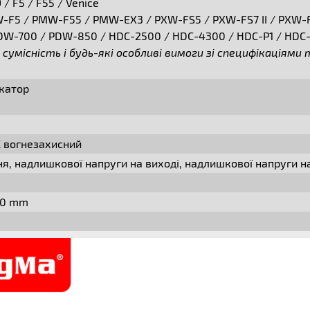
 / F5 / F55 / Venice
F5 / PMW-F55 / PMW-EX3 / PXW-FS5 / PXW-FS7 II / PXW-
W-700 / PDW-850 / HDC-2500 / HDC-4300 / HDC-P1 / HDC
 сумісність і будь-які особливі вимоги зі специфікаціям
икатор
 вогнезахисний
я, надлишкової напруги на виході, надлишкової напруги н
.50 mm