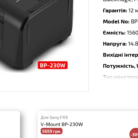
Гарантія:
12 
Model No:
BP
Ємність:
156
Напруга:
14.
Вихідні інте
Потужність,
Тип конструк
Розмір:
146.0
Вага:
1480g
Тип:
Li-Ion
Для Sony FX9
Бренд:
KingM
V-Mount BP-230W
5659 грн.
-3