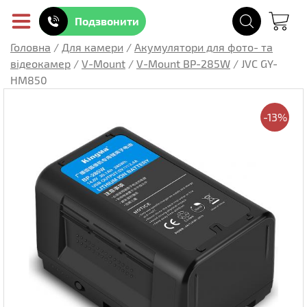
Подзвонити
Головна
/
Для камери
/
Акумулятори для фото- та
відеокамер
/
V-Mount
/
V-Mount BP-285W
/
JVC GY-
HM850
-13%