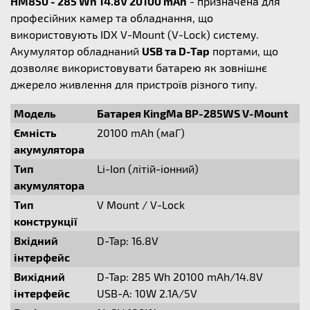
HM850 - 285 Wh 14.8V 20100 mAh
- призначена для
професійних камер та обладнання, що
використовують IDX V-Mount (V-Lock) систему.
Акумулятор обладнаний
USB та D-Tap
портами, що
дозволяє використовувати батарею як зовнішнє
джерело живлення для пристроїв різного типу.
Модель
Батарея KingMa BP-285WS V-Mount
Ємність
20100 mAh (маГ)
акумулятора
Тип
Li-Ion (літій-iонний)
акумулятора
Тип
V Mount / V-Lock
конструкції
Вхідний
D-Tap: 16.8V
інтерфейс
Вихідний
D-Tap: 285 Wh 20100 mAh/14.8V
інтерфейс
USB-A: 10W 2.1A/5V