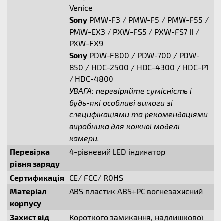
Venice
Sony
PMW-F3 / PMW-F5 / PMW-F55 /
PMW-EX3 / PXW-FS5 / PXW-FS7 II /
PXW-FX9
Sony
PDW-F800 / PDW-700 / PDW-
850 / HDC-2500 / HDC-4300 / HDC-P1
/ HDC-4800
УВАГА: перевіряйте сумісність і
будь-які особливі вимоги зі
специфікаціями та рекомендаціями
виробника для кожної моделі
камери.
Перевірка
4-рівневий LED індикатор
рівня заряду
Сертификація
CE/ FCC/ ROHS
Матеріал
ABS пластик ABS+PC вогнезахисний
корпусу
Захист від
Короткого замикання, надлишкової