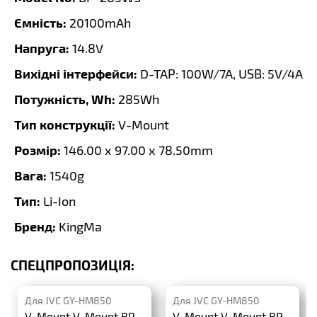
Ємність:
20100mAh
Напруга:
14.8V
Вихідні інтерфейси:
D-TAP: 100W/7A, USB: 5V/4A
Потужність, Wh:
285Wh
Тип конструкції:
V-Mount
Розмір:
146.00 x 97.00 x 78.50mm
Вага:
1540g
Тип:
Li-Ion
Бренд:
KingMa
СПЕЦПРОПОЗИЦІЯ:
Для JVC GY-HM850
Для JVC GY-HM850
V-Mount V-Mount BP-
V-Mount V-Mount BP-