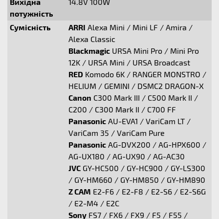
Вихідна
14.8V 100W
потужність
Сумісність
ARRI
Alexa Mini / Mini LF / Amira /
Alexa Classic
Blackmagic
URSA Mini Pro / Mini Pro
12K / URSA Mini / URSA Broadcast
RED
Komodo 6K / RANGER MONSTRO /
HELIUM / GEMINI / DSMC2 DRAGON-X
Canon
C300 Mark III / C500 Mark II /
C200 / C300 Mark II / C700 FF
Panasonic
AU-EVA1 / VariCam LT /
VariCam 35 / VariCam Pure
Panasonic
AG-DVX200 / AG-HPX600 /
AG-UX180 / AG-UX90 / AG-AC30
JVC
GY-HC500 / GY-HC900 / GY-LS300
/ GY-HM660 / GY-HM850 / GY-HM890
Z CAM
E2-F6 / E2-F8 / E2-S6 / E2-S6G
/ E2-M4 / E2C
Sony
FS7 / FX6 / FX9 / F5 / F55 /