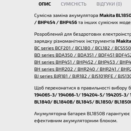
ОПИС
СУМІСНІСТЬ
ВІДГУКИ (
0
)
Сумісна заміна акумулятора
Makita BL1850B
/ BHP454 / BHP456
та інших сумісних моде
Розроблений для бездротових електроінстр
зарядку різноманітних інструментів
Makita
BC series BCF201 / BCL180 / BCL182 / BCS550
BD series BDA350 / BDA351 / BDF451 BDF45
BH series BHP451 / BHP452 / BHP453 / BHP
BH series BHR202 / BHR240 / BHR241 / BHR
BJ series BJR181 / BJR182 / BJS101RFE / BJS13
Щоб переконатися в правильності вибору б
194065-3/ 194066-1/ 194204-5/ 194205-3/ 
BL1840/ BL1840B/ BL1845/ BL1850/ BL1850
Акумуляторна батарея BL1850B гарантуює н
ефективним акумуляторним блоком.