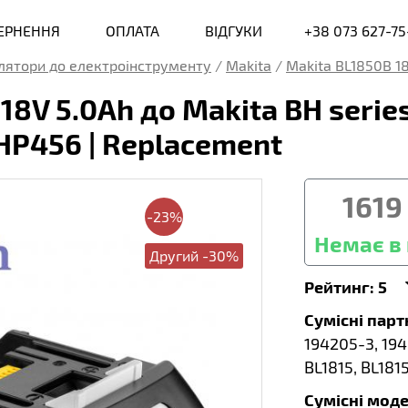
ВЕРНЕННЯ
ОПЛАТА
ВІДГУКИ
+38 073 627-75
лятори до електроінструменту
/
Makita
/
Makita BL1850B 1
8V 5.0Ah до Makita BH serie
HP456 | Replacement
1619
-23%
Немає в 
Другий -30%
Рейтинг:
5
Сумісні пар
194205-3, 194
BL1815, BL181
Сумісні моде