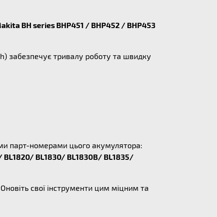
akita BH series BHP451 / BHP452 / BHP453
Ah) забезпечує тривалу роботу та швидку
ними парт-номерами цього акумулятора:
/ BL1820/ BL1830/ BL1830B/ BL1835/
Оновіть свої інструменти цим міцним та