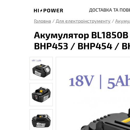
ДОСТАВКА ТА ПО
Головна
/
Для електроінструменту
/
Акуму
Акумулятор BL1850B 1
BHP453 / BHP454 / B