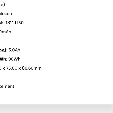
се
)
місяців
K-18V-LI50
0mAh
од):
5.0Ah
 Wh:
90Wh
0 x 75.00 x 86.60mm
cement