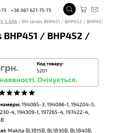
-73
+38 067 627-75-73
8V 5.0Ah
/
BH series BHP451 / BHP452 / BHP453 / BHP454 /
s BHP451 / BHP452 /
Код товару:
грн.
5201
наявності. Очікується.
тномери:
194065-3, 194066-1, 194204-5,
230-4, 194309-1, 197265-4, 197422-4,
5B
лі:
Makita BL1815B, BL1830B, BL1840B,