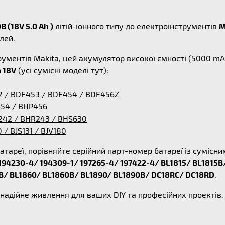
 (18V 5.0 Ah )
літій-іонного типу до електроінструментів
M
лей.
ументів Makita, цей акумулятор високої ємності (5000 m
 18V
(усі сумісні моделі тут)
:
2 / BDF453 / BDF454 / BDF456Z
454 / BHP456
242 / BHR243 / BHS630
0 / BJS131 / BJV180
атареї, порівняйте серійний парт-номер батареї із суміс
194230-4/ 194309-1/ 197265-4/ 197422-4/ BL1815/ BL1815B
B/ BL1860/ BL1860B/ BL1890/ BL1890B/ DC18RC/ DC18RD
.
адійне живлення для ваших DIY та професійних проектів. 