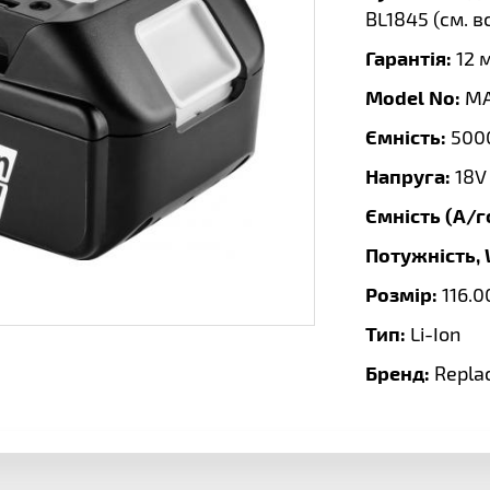
BL1845 (
см. в
Гарантія:
12 
Model No:
MA
Ємність:
500
Напруга:
18V
Ємність (А/г
Потужність,
Розмір:
116.0
Тип:
Li-Ion
Бренд:
Repla